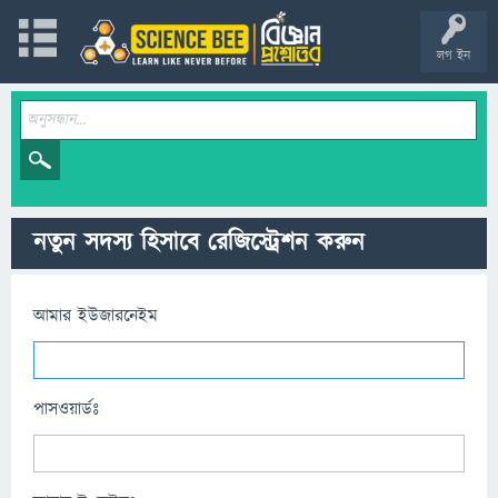
লগ ইন
নতুন সদস্য হিসাবে রেজিস্ট্রেশন করুন
আমার ইউজারনেইম
পাসওয়ার্ডঃ