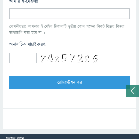
আমার ই-মেইলঃ
গোপনীয়তাঃ আপনার ই-মেইল ঠিকানাটি তৃতীয় কোন পক্ষের নিকট বিক্রয় কিংবা
ভাগাভাগি করা হবে না ।
অনাযাচিত যাচাইকরণ:
মতামত পাঠান