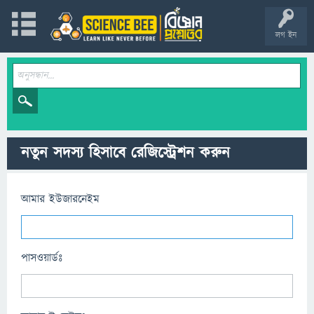
লগ ইন
নতুন সদস্য হিসাবে রেজিস্ট্রেশন করুন
আমার ইউজারনেইম
পাসওয়ার্ডঃ