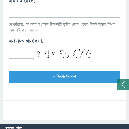
আমার ই-মেইলঃ
গোপনীয়তাঃ আপনার ই-মেইল ঠিকানাটি তৃতীয় কোন পক্ষের নিকট বিক্রয় কিংবা
ভাগাভাগি করা হবে না ।
অনাযাচিত যাচাইকরণ:
মতামত পাঠান