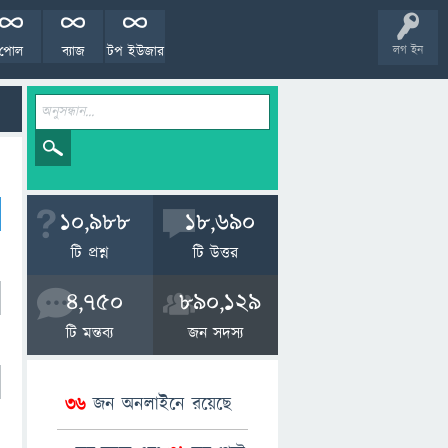
পোল
ব্যাজ
টপ ইউজার
লগ ইন
10,988
18,690
টি প্রশ্ন
টি উত্তর
4,750
890,129
টি মন্তব্য
জন সদস্য
36
জন অনলাইনে রয়েছে