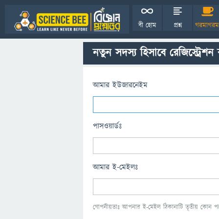
বী হোম
প্রশ্ন
গরমাগরম
নতুন সদস্য হিসাবে রেজিস্ট্রেশন
আমার ইউজারনেইম
পাসওয়ার্ডঃ
আমার ই-মেইলঃ
গোপনীয়তাঃ আপনার ই-মেইল ঠিকানাটি তৃতীয় কোন পক্ষ