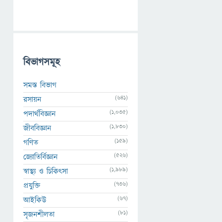
বিভাগসমূহ
সমস্ত বিভাগ
(641)
রসায়ন
(1,035)
পদার্থবিজ্ঞান
(1,830)
জীববিজ্ঞান
(159)
গণিত
(526)
জ্যোতির্বিজ্ঞান
(1,989)
স্বাস্থ্য ও চিকিৎসা
(736)
প্রযুক্তি
(67)
আইকিউ
(81)
সৃজনশীলতা