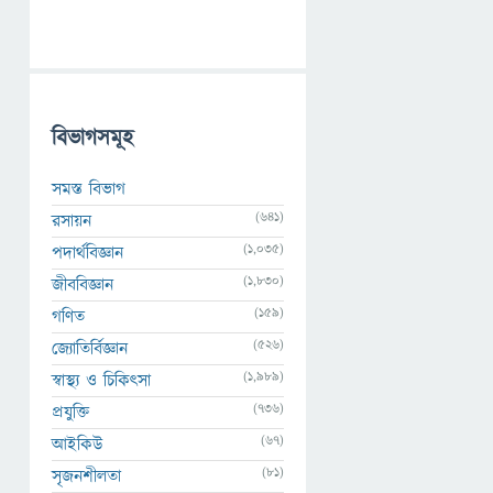
বিভাগসমূহ
সমস্ত বিভাগ
(641)
রসায়ন
(1,035)
পদার্থবিজ্ঞান
(1,830)
জীববিজ্ঞান
(159)
গণিত
(526)
জ্যোতির্বিজ্ঞান
(1,989)
স্বাস্থ্য ও চিকিৎসা
(736)
প্রযুক্তি
(67)
আইকিউ
(81)
সৃজনশীলতা