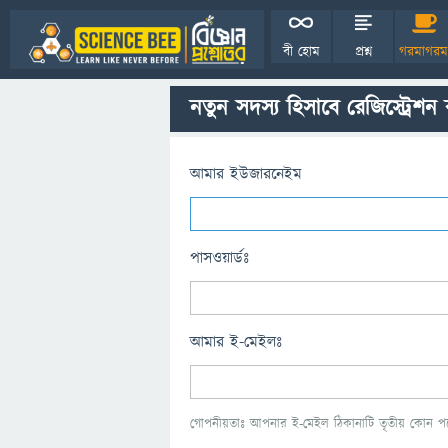
বী হোম
প্রশ্ন
গরমাগরম
নতুন সদস্য হিসাবে রেজিস্ট্রেশন
আমার ইউজারনেইম
পাসওয়ার্ডঃ
আমার ই-মেইলঃ
গোপনীয়তাঃ আপনার ই-মেইল ঠিকানাটি তৃতীয় কোন পক্ষ