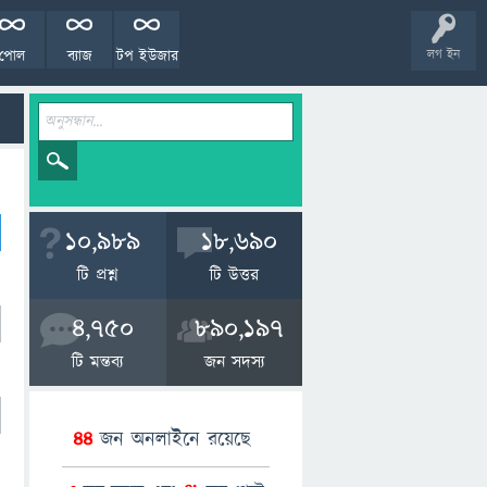
পোল
ব্যাজ
টপ ইউজার
লগ ইন
10,989
18,690
টি প্রশ্ন
টি উত্তর
4,750
890,197
টি মন্তব্য
জন সদস্য
44
জন অনলাইনে রয়েছে