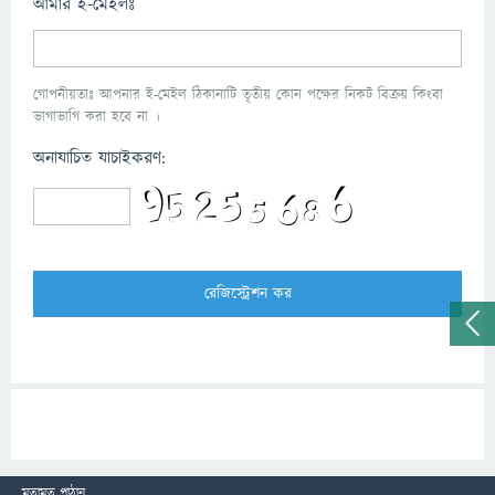
আমার ই-মেইলঃ
গোপনীয়তাঃ আপনার ই-মেইল ঠিকানাটি তৃতীয় কোন পক্ষের নিকট বিক্রয় কিংবা
ভাগাভাগি করা হবে না ।
অনাযাচিত যাচাইকরণ:
মতামত পাঠান