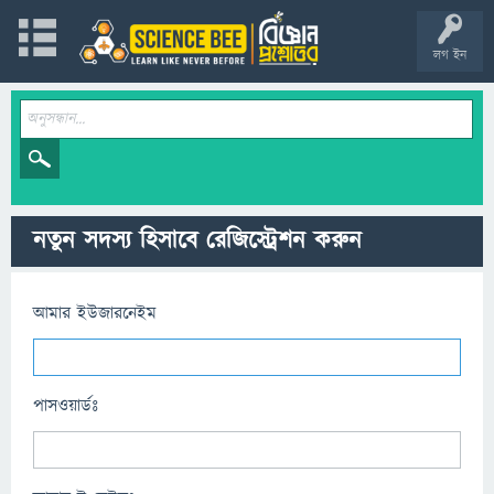
লগ ইন
নতুন সদস্য হিসাবে রেজিস্ট্রেশন করুন
আমার ইউজারনেইম
পাসওয়ার্ডঃ