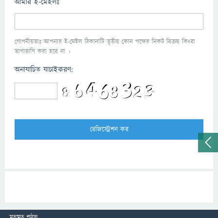
আমার ই-মেইলঃ
গোপনীয়তাঃ আপনার ই-মেইল ঠিকানাটি তৃতীয় কোন পক্ষের নিকট বিক্রয় কিংবা
ভাগাভাগি করা হবে না ।
অনাযাচিত যাচাইকরণ:
মতামত পাঠান