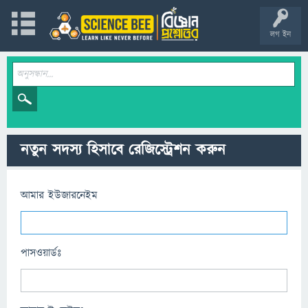
লগ ইন
নতুন সদস্য হিসাবে রেজিস্ট্রেশন করুন
আমার ইউজারনেইম
পাসওয়ার্ডঃ