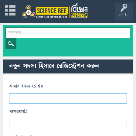
লগ ইন
নতুন সদস্য হিসাবে রেজিস্ট্রেশন করুন
আমার ইউজারনেইম
পাসওয়ার্ডঃ