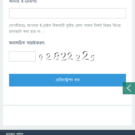
আমার ই-মেইলঃ
গোপনীয়তাঃ আপনার ই-মেইল ঠিকানাটি তৃতীয় কোন পক্ষের নিকট বিক্রয় কিংবা
ভাগাভাগি করা হবে না ।
অনাযাচিত যাচাইকরণ:
মতামত পাঠান