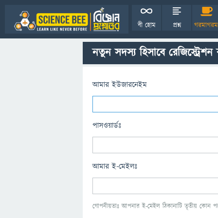
বী হোম
প্রশ্ন
গরমাগরম
নতুন সদস্য হিসাবে রেজিস্ট্রেশন
আমার ইউজারনেইম
পাসওয়ার্ডঃ
আমার ই-মেইলঃ
গোপনীয়তাঃ আপনার ই-মেইল ঠিকানাটি তৃতীয় কোন পক্ষ