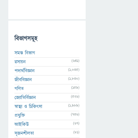
বিভাগসমূহ
সমস্ত বিভাগ
(641)
রসায়ন
(1,035)
পদার্থবিজ্ঞান
(1,830)
জীববিজ্ঞান
(159)
গণিত
(526)
জ্যোতির্বিজ্ঞান
(1,989)
স্বাস্থ্য ও চিকিৎসা
(736)
প্রযুক্তি
(67)
আইকিউ
(81)
সৃজনশীলতা