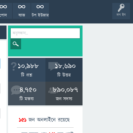
পোল
ব্যাজ
টপ ইউজার
লগ ইন
10,988
18,690
টি প্রশ্ন
টি উত্তর
4,750
890,087
টি মন্তব্য
জন সদস্য
151
জন অনলাইনে রয়েছে