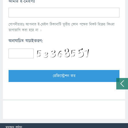
আমার ই-মেইলঃ
গোপনীয়তাঃ আপনার ই-মেইল ঠিকানাটি তৃতীয় কোন পক্ষের নিকট বিক্রয় কিংবা
ভাগাভাগি করা হবে না ।
অনাযাচিত যাচাইকরণ:
মতামত পাঠান