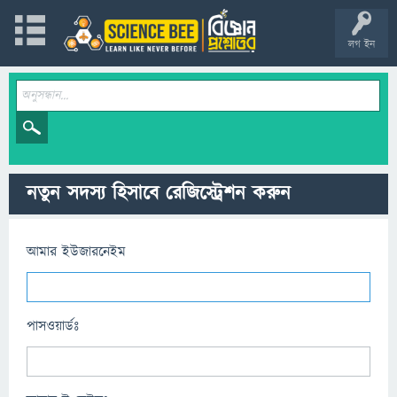
লগ ইন
নতুন সদস্য হিসাবে রেজিস্ট্রেশন করুন
আমার ইউজারনেইম
পাসওয়ার্ডঃ