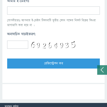
আমার ই-মেইলঃ
গোপনীয়তাঃ আপনার ই-মেইল ঠিকানাটি তৃতীয় কোন পক্ষের নিকট বিক্রয় কিংবা
ভাগাভাগি করা হবে না ।
অনাযাচিত যাচাইকরণ:
মতামত পাঠান