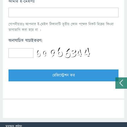
আমার ই-মেইলঃ
গোপনীয়তাঃ আপনার ই-মেইল ঠিকানাটি তৃতীয় কোন পক্ষের নিকট বিক্রয় কিংবা
ভাগাভাগি করা হবে না ।
অনাযাচিত যাচাইকরণ:
মতামত পাঠান