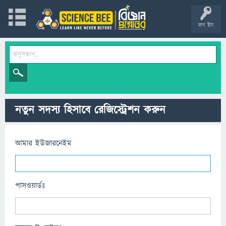
লগ ইন
নতুন সদস্য হিসাবে রেজিস্ট্রেশন করুন
আমার ইউজারনেইম
পাসওয়ার্ডঃ