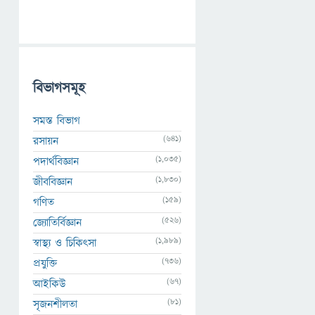
বিভাগসমূহ
সমস্ত বিভাগ
(641)
রসায়ন
(1,035)
পদার্থবিজ্ঞান
(1,830)
জীববিজ্ঞান
(159)
গণিত
(526)
জ্যোতির্বিজ্ঞান
(1,989)
স্বাস্থ্য ও চিকিৎসা
(736)
প্রযুক্তি
(67)
আইকিউ
(81)
সৃজনশীলতা