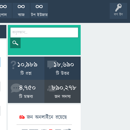
পোল
ব্যাজ
টপ ইউজার
লগ ইন
10,989
18,690
টি প্রশ্ন
টি উত্তর
4,750
890,278
টি মন্তব্য
জন সদস্য
49
জন অনলাইনে রয়েছে