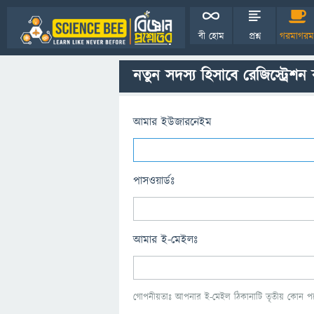
বী হোম
প্রশ্ন
গরমাগরম
নতুন সদস্য হিসাবে রেজিস্ট্রেশন
আমার ইউজারনেইম
পাসওয়ার্ডঃ
আমার ই-মেইলঃ
গোপনীয়তাঃ আপনার ই-মেইল ঠিকানাটি তৃতীয় কোন পক্ষ