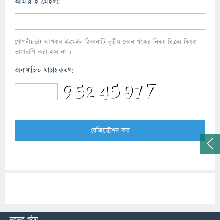
আমার ই-মেইলঃ
গোপনীয়তাঃ আপনার ই-মেইল ঠিকানাটি তৃতীয় কোন পক্ষের নিকট বিক্রয় কিংবা
ভাগাভাগি করা হবে না ।
অনাযাচিত যাচাইকরণ:
মতামত পাঠান