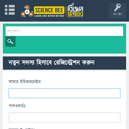
লগ ইন
নতুন সদস্য হিসাবে রেজিস্ট্রেশন করুন
আমার ইউজারনেইম
পাসওয়ার্ডঃ