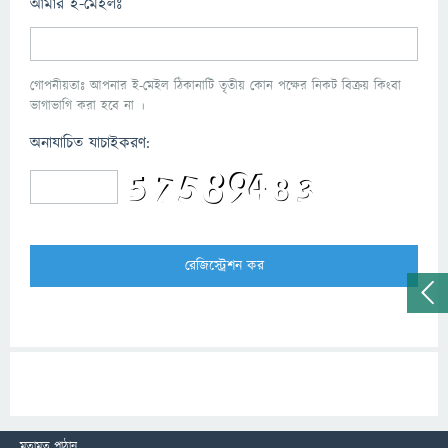
আমার ই-মেইলঃ
গোপনীয়তাঃ আপনার ই-মেইল ঠিকানাটি তৃতীয় কোন পক্ষের নিকট বিক্রয় কিংবা
ভাগাভাগি করা হবে না ।
অনাযাচিত যাচাইকরণ:
মতামত পাঠান