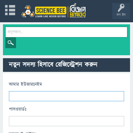
লগ ইন
নতুন সদস্য হিসাবে রেজিস্ট্রেশন করুন
আমার ইউজারনেইম
পাসওয়ার্ডঃ