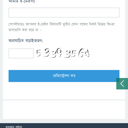
আমার ই-মেইলঃ
গোপনীয়তাঃ আপনার ই-মেইল ঠিকানাটি তৃতীয় কোন পক্ষের নিকট বিক্রয় কিংবা
ভাগাভাগি করা হবে না ।
অনাযাচিত যাচাইকরণ:
মতামত পাঠান