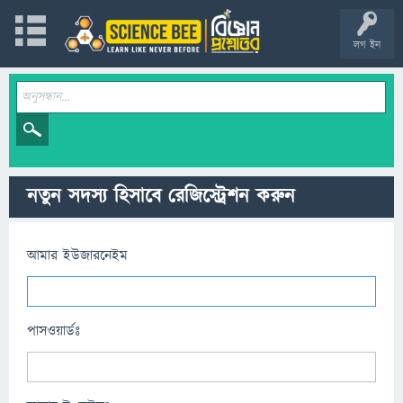
লগ ইন
নতুন সদস্য হিসাবে রেজিস্ট্রেশন করুন
আমার ইউজারনেইম
পাসওয়ার্ডঃ