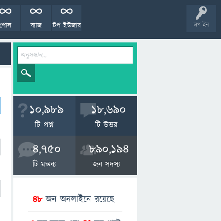
পোল
ব্যাজ
টপ ইউজার
লগ ইন
10,989
18,690
টি প্রশ্ন
টি উত্তর
4,750
890,194
টি মন্তব্য
জন সদস্য
48
জন অনলাইনে রয়েছে