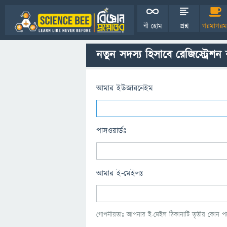
বী হোম
প্রশ্ন
গরমাগরম
নতুন সদস্য হিসাবে রেজিস্ট্রেশন
আমার ইউজারনেইম
পাসওয়ার্ডঃ
আমার ই-মেইলঃ
গোপনীয়তাঃ আপনার ই-মেইল ঠিকানাটি তৃতীয় কোন পক্ষ