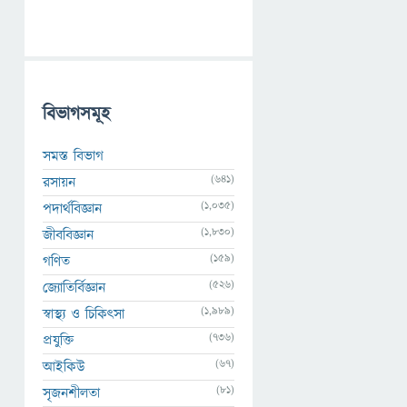
বিভাগসমূহ
সমস্ত বিভাগ
(641)
রসায়ন
(1,035)
পদার্থবিজ্ঞান
(1,830)
জীববিজ্ঞান
(159)
গণিত
(526)
জ্যোতির্বিজ্ঞান
(1,989)
স্বাস্থ্য ও চিকিৎসা
(736)
প্রযুক্তি
(67)
আইকিউ
(81)
সৃজনশীলতা