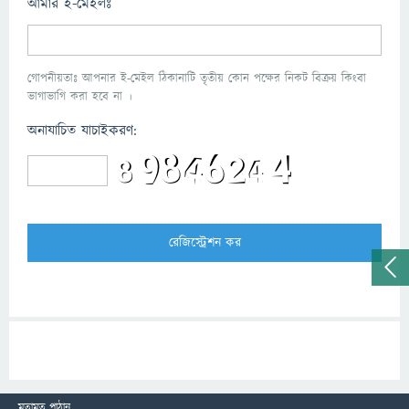
আমার ই-মেইলঃ
গোপনীয়তাঃ আপনার ই-মেইল ঠিকানাটি তৃতীয় কোন পক্ষের নিকট বিক্রয় কিংবা
ভাগাভাগি করা হবে না ।
অনাযাচিত যাচাইকরণ:
মতামত পাঠান