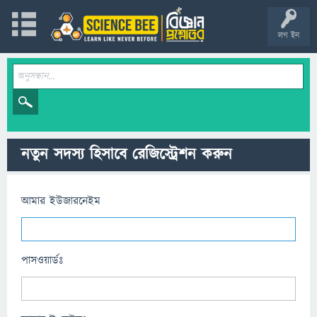
লগ ইন
নতুন সদস্য হিসাবে রেজিস্ট্রেশন করুন
আমার ইউজারনেইম
পাসওয়ার্ডঃ