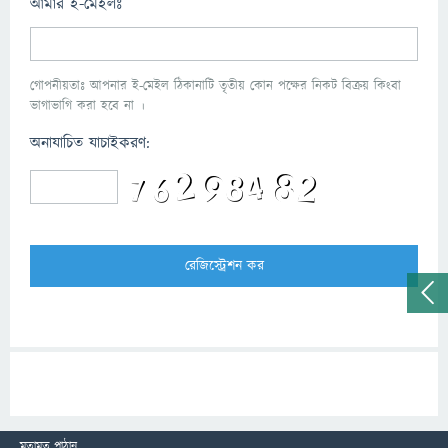
আমার ই-মেইলঃ
গোপনীয়তাঃ আপনার ই-মেইল ঠিকানাটি তৃতীয় কোন পক্ষের নিকট বিক্রয় কিংবা
ভাগাভাগি করা হবে না ।
অনাযাচিত যাচাইকরণ:
মতামত পাঠান