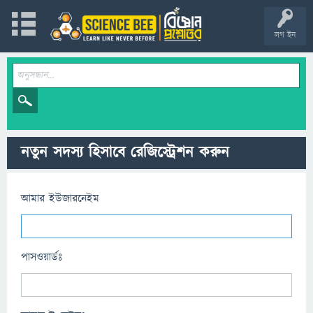
লগ ইন
নতুন সদস্য হিসাবে রেজিস্ট্রেশন করুন
আমার ইউজারনেইম
পাসওয়ার্ডঃ