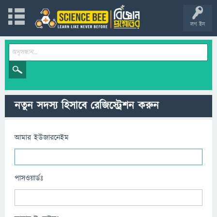
লগ ইন
নতুন সদস্য হিসাবে রেজিস্ট্রেশন করুন
আমার ইউজারনেইম
পাসওয়ার্ডঃ