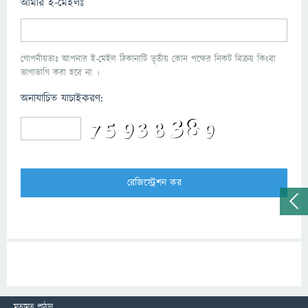
আমার ই-মেইলঃ
গোপনীয়তাঃ আপনার ই-মেইল ঠিকানাটি তৃতীয় কোন পক্ষের নিকট বিক্রয় কিংবা
ভাগাভাগি করা হবে না ।
অনাযাচিত যাচাইকরণ:
মতামত পাঠান