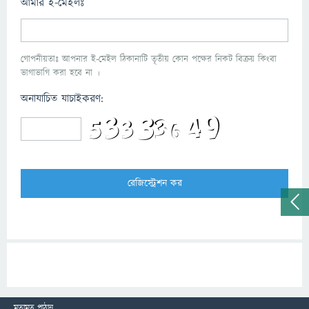
আমার ই-মেইলঃ
গোপনীয়তাঃ আপনার ই-মেইল ঠিকানাটি তৃতীয় কোন পক্ষের নিকট বিক্রয় কিংবা
ভাগাভাগি করা হবে না ।
অনাযাচিত যাচাইকরণ:
মতামত পাঠান