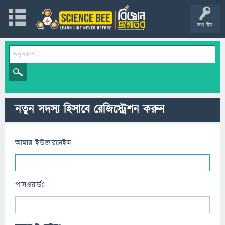
লগ ইন
নতুন সদস্য হিসাবে রেজিস্ট্রেশন করুন
আমার ইউজারনেইম
পাসওয়ার্ডঃ