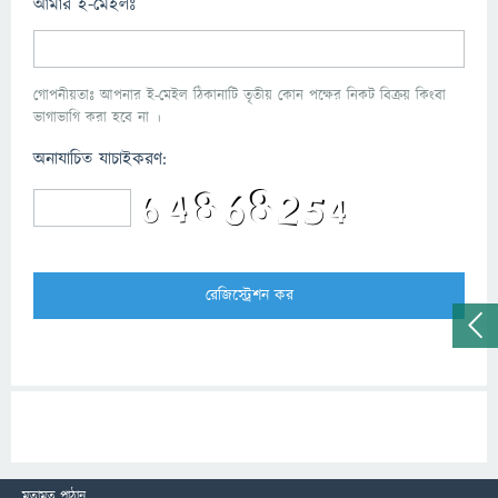
আমার ই-মেইলঃ
গোপনীয়তাঃ আপনার ই-মেইল ঠিকানাটি তৃতীয় কোন পক্ষের নিকট বিক্রয় কিংবা
ভাগাভাগি করা হবে না ।
অনাযাচিত যাচাইকরণ:
মতামত পাঠান