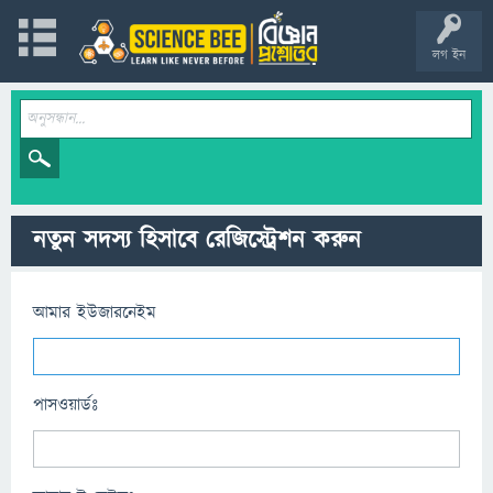
লগ ইন
নতুন সদস্য হিসাবে রেজিস্ট্রেশন করুন
আমার ইউজারনেইম
পাসওয়ার্ডঃ