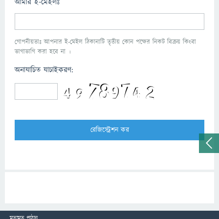
আমার ই-মেইলঃ
গোপনীয়তাঃ আপনার ই-মেইল ঠিকানাটি তৃতীয় কোন পক্ষের নিকট বিক্রয় কিংবা
ভাগাভাগি করা হবে না ।
অনাযাচিত যাচাইকরণ:
মতামত পাঠান