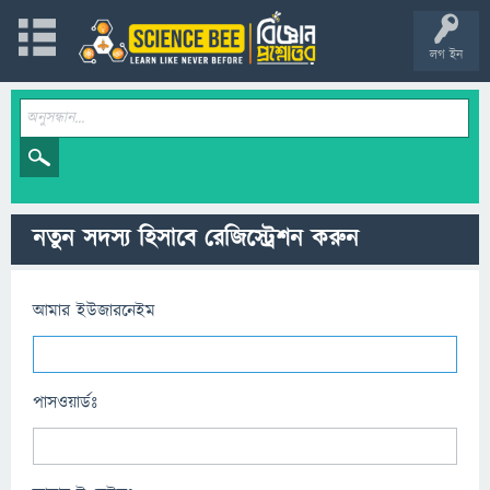
লগ ইন
নতুন সদস্য হিসাবে রেজিস্ট্রেশন করুন
আমার ইউজারনেইম
পাসওয়ার্ডঃ