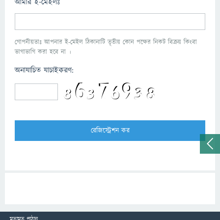
আমার ই-মেইলঃ
গোপনীয়তাঃ আপনার ই-মেইল ঠিকানাটি তৃতীয় কোন পক্ষের নিকট বিক্রয় কিংবা
ভাগাভাগি করা হবে না ।
অনাযাচিত যাচাইকরণ:
মতামত পাঠান