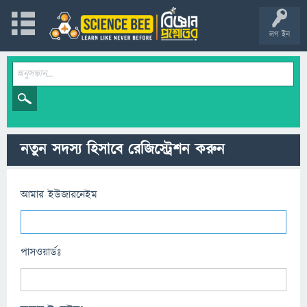
লগ ইন
নতুন সদস্য হিসাবে রেজিস্ট্রেশন করুন
আমার ইউজারনেইম
পাসওয়ার্ডঃ