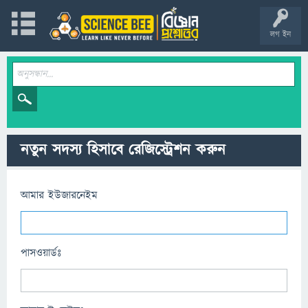
লগ ইন
নতুন সদস্য হিসাবে রেজিস্ট্রেশন করুন
আমার ইউজারনেইম
পাসওয়ার্ডঃ