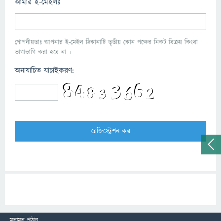
আমার ই-মেইলঃ
গোপনীয়তাঃ আপনার ই-মেইল ঠিকানাটি তৃতীয় কোন পক্ষের নিকট বিক্রয় কিংবা
ভাগাভাগি করা হবে না ।
অনাযাচিত যাচাইকরণ:
মতামত পাঠান