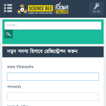
লগ ইন
নতুন সদস্য হিসাবে রেজিস্ট্রেশন করুন
আমার ইউজারনেইম
পাসওয়ার্ডঃ