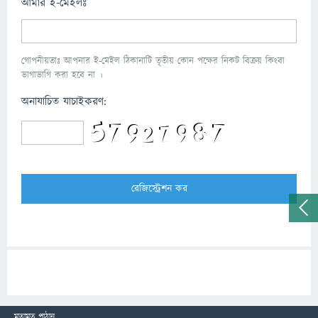
আমার ই-মেইলঃ
গোপনীয়তাঃ আপনার ই-মেইল ঠিকানাটি তৃতীয় কোন পক্ষের নিকট বিক্রয় কিংবা
ভাগাভাগি করা হবে না ।
অনাযাচিত যাচাইকরণ:
মতামত পাঠান