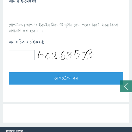
আমার ই-মেইলঃ
গোপনীয়তাঃ আপনার ই-মেইল ঠিকানাটি তৃতীয় কোন পক্ষের নিকট বিক্রয় কিংবা
ভাগাভাগি করা হবে না ।
অনাযাচিত যাচাইকরণ:
মতামত পাঠান