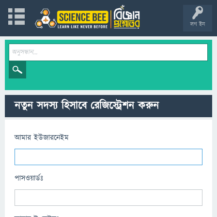
লগ ইন
নতুন সদস্য হিসাবে রেজিস্ট্রেশন করুন
আমার ইউজারনেইম
পাসওয়ার্ডঃ