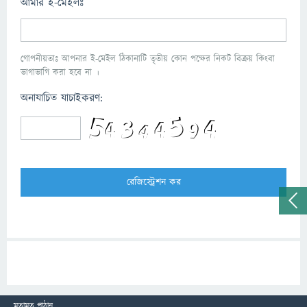
আমার ই-মেইলঃ
গোপনীয়তাঃ আপনার ই-মেইল ঠিকানাটি তৃতীয় কোন পক্ষের নিকট বিক্রয় কিংবা
ভাগাভাগি করা হবে না ।
অনাযাচিত যাচাইকরণ:
মতামত পাঠান