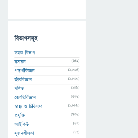
বিভাগসমূহ
সমস্ত বিভাগ
(641)
রসায়ন
(1,035)
পদার্থবিজ্ঞান
(1,830)
জীববিজ্ঞান
(159)
গণিত
(526)
জ্যোতির্বিজ্ঞান
(1,989)
স্বাস্থ্য ও চিকিৎসা
(736)
প্রযুক্তি
(67)
আইকিউ
(81)
সৃজনশীলতা