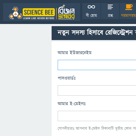
বী হোম
প্রশ্ন
গরমাগরম
নতুন সদস্য হিসাবে রেজিস্ট্রেশন
আমার ইউজারনেইম
পাসওয়ার্ডঃ
আমার ই-মেইলঃ
গোপনীয়তাঃ আপনার ই-মেইল ঠিকানাটি তৃতীয় কোন পক্ষ