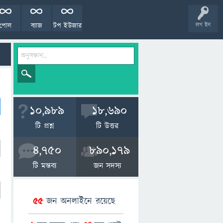
পোল
ব্যাজ
টপ ইউজার
লগ ইন
10,989
18,690
টি প্রশ্ন
টি উত্তর
4,750
890,179
টি মন্তব্য
জন সদস্য
55
জন অনলাইনে রয়েছে