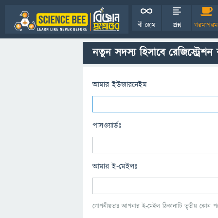
বী হোম
প্রশ্ন
গরমাগরম
নতুন সদস্য হিসাবে রেজিস্ট্রেশন
আমার ইউজারনেইম
পাসওয়ার্ডঃ
আমার ই-মেইলঃ
গোপনীয়তাঃ আপনার ই-মেইল ঠিকানাটি তৃতীয় কোন পক্ষ