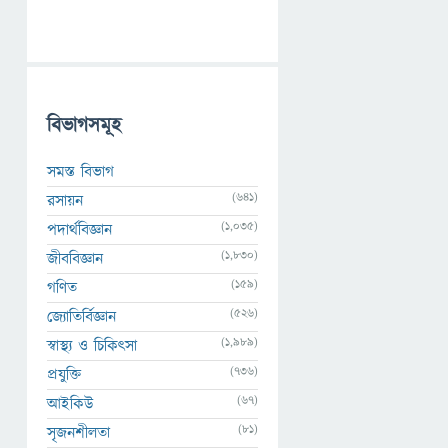
বিভাগসমূহ
সমস্ত বিভাগ
(641)
রসায়ন
(1,035)
পদার্থবিজ্ঞান
(1,830)
জীববিজ্ঞান
(159)
গণিত
(526)
জ্যোতির্বিজ্ঞান
(1,989)
স্বাস্থ্য ও চিকিৎসা
(736)
প্রযুক্তি
(67)
আইকিউ
(81)
সৃজনশীলতা