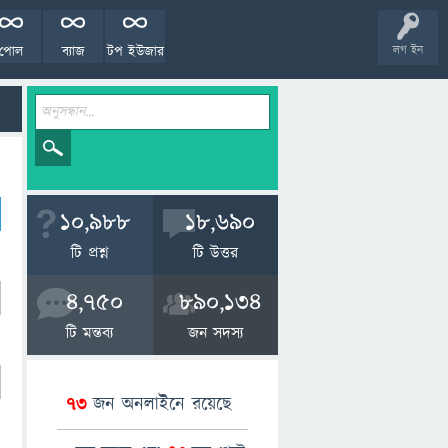
পোল
ব্যাজ
টপ ইউজার
লগ ইন
10,988
18,690
টি প্রশ্ন
টি উত্তর
4,750
890,134
টি মন্তব্য
জন সদস্য
73
জন অনলাইনে রয়েছে