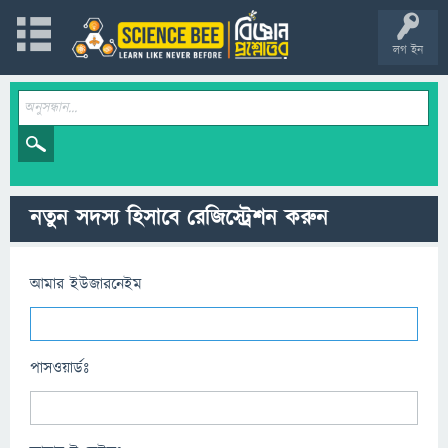
লগ ইন
নতুন সদস্য হিসাবে রেজিস্ট্রেশন করুন
আমার ইউজারনেইম
পাসওয়ার্ডঃ