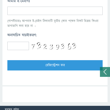
আমার ই-মেইলঃ
গোপনীয়তাঃ আপনার ই-মেইল ঠিকানাটি তৃতীয় কোন পক্ষের নিকট বিক্রয় কিংবা
ভাগাভাগি করা হবে না ।
অনাযাচিত যাচাইকরণ:
মতামত পাঠান