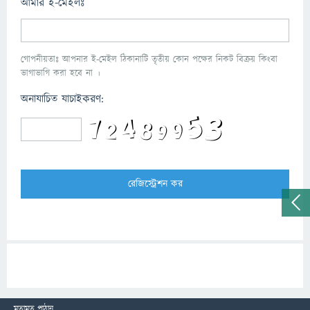
আমার ই-মেইলঃ
গোপনীয়তাঃ আপনার ই-মেইল ঠিকানাটি তৃতীয় কোন পক্ষের নিকট বিক্রয় কিংবা
ভাগাভাগি করা হবে না ।
অনাযাচিত যাচাইকরণ:
মতামত পাঠান