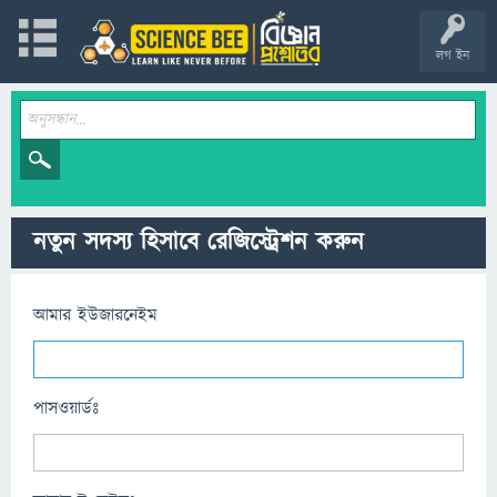
লগ ইন
নতুন সদস্য হিসাবে রেজিস্ট্রেশন করুন
আমার ইউজারনেইম
পাসওয়ার্ডঃ