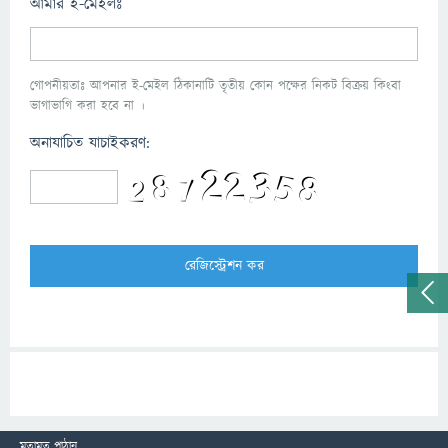
আমার ই-মেইলঃ
গোপনীয়তাঃ আপনার ই-মেইল ঠিকানাটি তৃতীয় কোন পক্ষের নিকট বিক্রয় কিংবা
ভাগাভাগি করা হবে না ।
অনাযাচিত যাচাইকরণ:
মতামত পাঠান