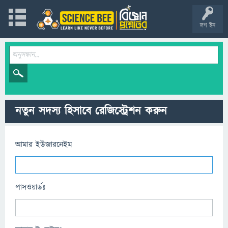
লগ ইন
নতুন সদস্য হিসাবে রেজিস্ট্রেশন করুন
আমার ইউজারনেইম
পাসওয়ার্ডঃ