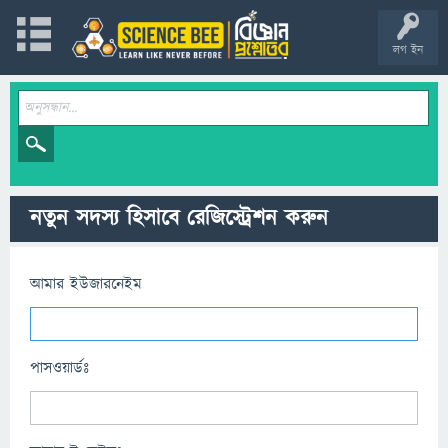
লগ ইন
নতুন সদস্য হিসাবে রেজিস্ট্রেশন করুন
আমার ইউজারনেইম
পাসওয়ার্ডঃ