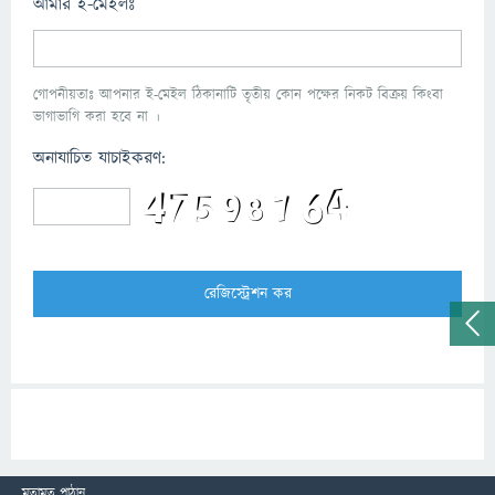
আমার ই-মেইলঃ
গোপনীয়তাঃ আপনার ই-মেইল ঠিকানাটি তৃতীয় কোন পক্ষের নিকট বিক্রয় কিংবা
ভাগাভাগি করা হবে না ।
অনাযাচিত যাচাইকরণ:
মতামত পাঠান