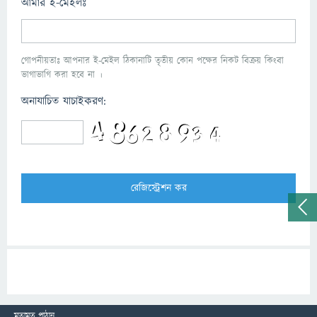
আমার ই-মেইলঃ
গোপনীয়তাঃ আপনার ই-মেইল ঠিকানাটি তৃতীয় কোন পক্ষের নিকট বিক্রয় কিংবা
ভাগাভাগি করা হবে না ।
অনাযাচিত যাচাইকরণ:
মতামত পাঠান