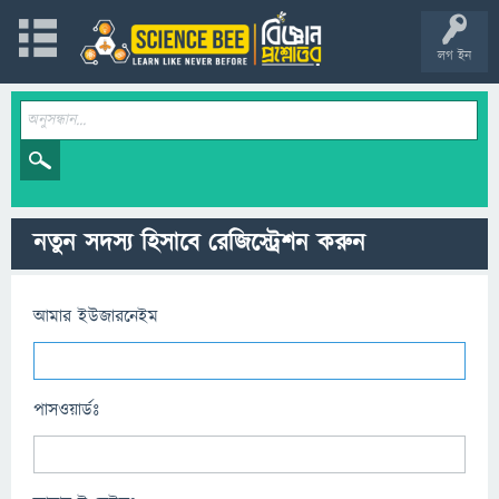
লগ ইন
নতুন সদস্য হিসাবে রেজিস্ট্রেশন করুন
আমার ইউজারনেইম
পাসওয়ার্ডঃ