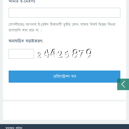
আমার ই-মেইলঃ
গোপনীয়তাঃ আপনার ই-মেইল ঠিকানাটি তৃতীয় কোন পক্ষের নিকট বিক্রয় কিংবা
ভাগাভাগি করা হবে না ।
অনাযাচিত যাচাইকরণ:
মতামত পাঠান