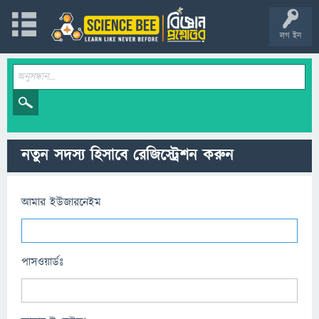
লগ ইন
নতুন সদস্য হিসাবে রেজিস্ট্রেশন করুন
আমার ইউজারনেইম
পাসওয়ার্ডঃ