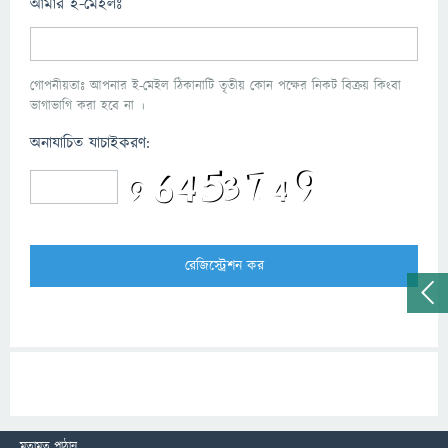
আমার ই-মেইলঃ
গোপনীয়তাঃ আপনার ই-মেইল ঠিকানাটি তৃতীয় কোন পক্ষের নিকট বিক্রয় কিংবা
ভাগাভাগি করা হবে না ।
অনাযাচিত যাচাইকরণ:
মতামত পাঠান