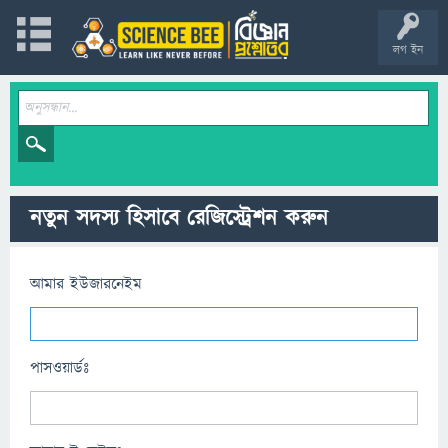
লগ ইন
নতুন সদস্য হিসাবে রেজিস্ট্রেশন করুন
আমার ইউজারনেইম
পাসওয়ার্ডঃ