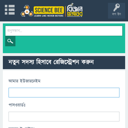
লগ ইন
নতুন সদস্য হিসাবে রেজিস্ট্রেশন করুন
আমার ইউজারনেইম
পাসওয়ার্ডঃ