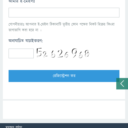
আমার ই-মেইলঃ
গোপনীয়তাঃ আপনার ই-মেইল ঠিকানাটি তৃতীয় কোন পক্ষের নিকট বিক্রয় কিংবা
ভাগাভাগি করা হবে না ।
অনাযাচিত যাচাইকরণ:
মতামত পাঠান