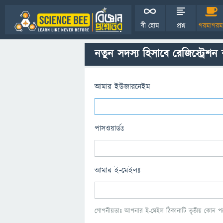
বী হোম
প্রশ্ন
গরমাগরম
নতুন সদস্য হিসাবে রেজিস্ট্রেশন
আমার ইউজারনেইম
পাসওয়ার্ডঃ
আমার ই-মেইলঃ
গোপনীয়তাঃ আপনার ই-মেইল ঠিকানাটি তৃতীয় কোন পক্ষ