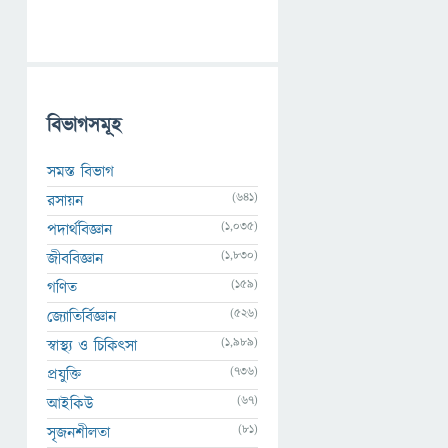
বিভাগসমূহ
সমস্ত বিভাগ
(641)
রসায়ন
(1,035)
পদার্থবিজ্ঞান
(1,830)
জীববিজ্ঞান
(159)
গণিত
(526)
জ্যোতির্বিজ্ঞান
(1,989)
স্বাস্থ্য ও চিকিৎসা
(736)
প্রযুক্তি
(67)
আইকিউ
(81)
সৃজনশীলতা