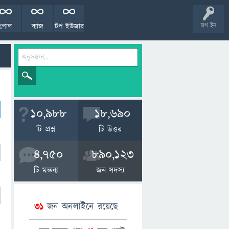
পোল
ব্যাজ
টপ ইউজার
লগ ইন
10,988
18,690
টি প্রশ্ন
টি উত্তর
4,750
890,123
টি মন্তব্য
জন সদস্য
31
জন অনলাইনে রয়েছে