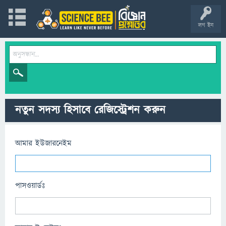
লগ ইন
নতুন সদস্য হিসাবে রেজিস্ট্রেশন করুন
আমার ইউজারনেইম
পাসওয়ার্ডঃ