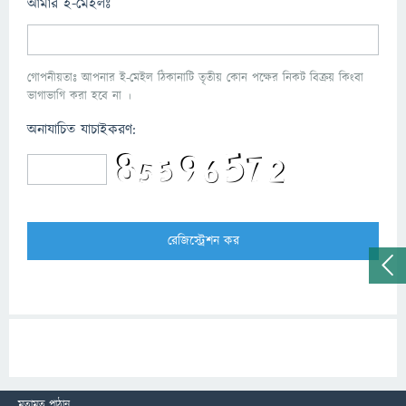
আমার ই-মেইলঃ
গোপনীয়তাঃ আপনার ই-মেইল ঠিকানাটি তৃতীয় কোন পক্ষের নিকট বিক্রয় কিংবা
ভাগাভাগি করা হবে না ।
অনাযাচিত যাচাইকরণ:
মতামত পাঠান