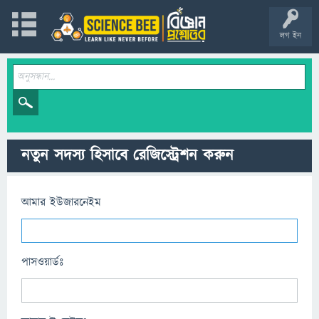
লগ ইন
নতুন সদস্য হিসাবে রেজিস্ট্রেশন করুন
আমার ইউজারনেইম
পাসওয়ার্ডঃ