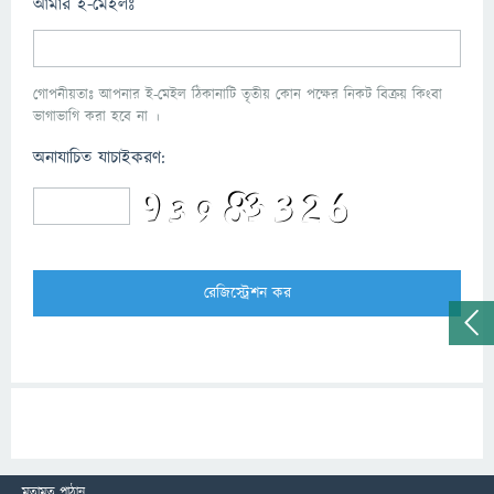
আমার ই-মেইলঃ
গোপনীয়তাঃ আপনার ই-মেইল ঠিকানাটি তৃতীয় কোন পক্ষের নিকট বিক্রয় কিংবা
ভাগাভাগি করা হবে না ।
অনাযাচিত যাচাইকরণ:
মতামত পাঠান