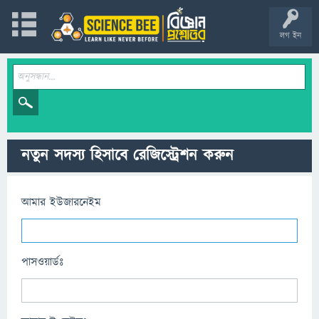
লগ ইন
নতুন সদস্য হিসাবে রেজিস্ট্রেশন করুন
আমার ইউজারনেইম
পাসওয়ার্ডঃ