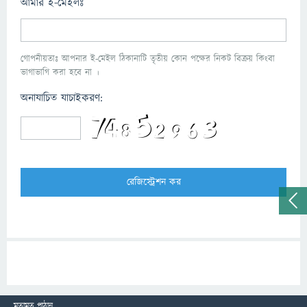
আমার ই-মেইলঃ
গোপনীয়তাঃ আপনার ই-মেইল ঠিকানাটি তৃতীয় কোন পক্ষের নিকট বিক্রয় কিংবা
ভাগাভাগি করা হবে না ।
অনাযাচিত যাচাইকরণ:
মতামত পাঠান