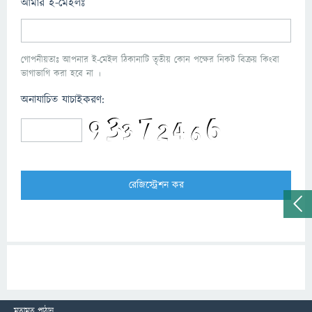
আমার ই-মেইলঃ
গোপনীয়তাঃ আপনার ই-মেইল ঠিকানাটি তৃতীয় কোন পক্ষের নিকট বিক্রয় কিংবা
ভাগাভাগি করা হবে না ।
অনাযাচিত যাচাইকরণ:
মতামত পাঠান