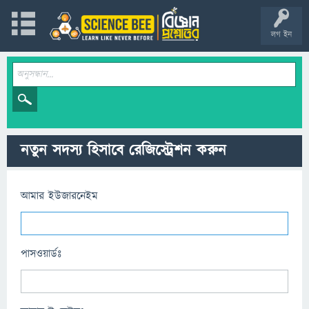
লগ ইন
নতুন সদস্য হিসাবে রেজিস্ট্রেশন করুন
আমার ইউজারনেইম
পাসওয়ার্ডঃ