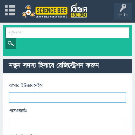
লগ ইন
নতুন সদস্য হিসাবে রেজিস্ট্রেশন করুন
আমার ইউজারনেইম
পাসওয়ার্ডঃ