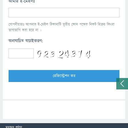
আমার ই-মেইলঃ
গোপনীয়তাঃ আপনার ই-মেইল ঠিকানাটি তৃতীয় কোন পক্ষের নিকট বিক্রয় কিংবা
ভাগাভাগি করা হবে না ।
অনাযাচিত যাচাইকরণ:
মতামত পাঠান