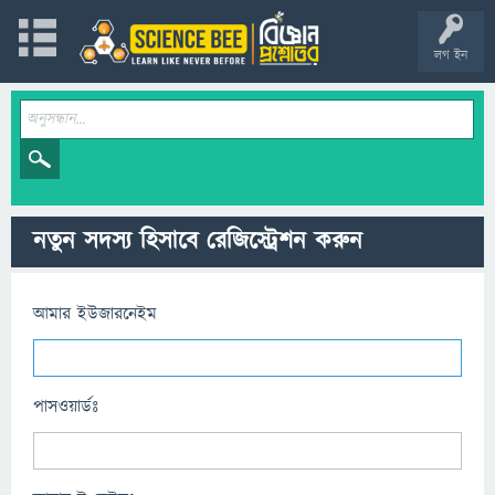
লগ ইন
নতুন সদস্য হিসাবে রেজিস্ট্রেশন করুন
আমার ইউজারনেইম
পাসওয়ার্ডঃ