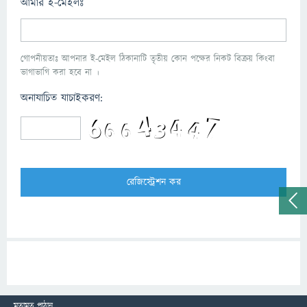
আমার ই-মেইলঃ
গোপনীয়তাঃ আপনার ই-মেইল ঠিকানাটি তৃতীয় কোন পক্ষের নিকট বিক্রয় কিংবা
ভাগাভাগি করা হবে না ।
অনাযাচিত যাচাইকরণ:
মতামত পাঠান