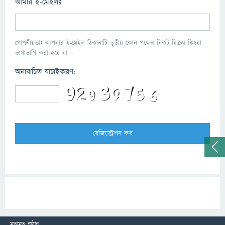
আমার ই-মেইলঃ
গোপনীয়তাঃ আপনার ই-মেইল ঠিকানাটি তৃতীয় কোন পক্ষের নিকট বিক্রয় কিংবা
ভাগাভাগি করা হবে না ।
অনাযাচিত যাচাইকরণ:
মতামত পাঠান