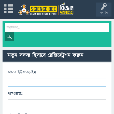
লগ ইন
নতুন সদস্য হিসাবে রেজিস্ট্রেশন করুন
আমার ইউজারনেইম
পাসওয়ার্ডঃ