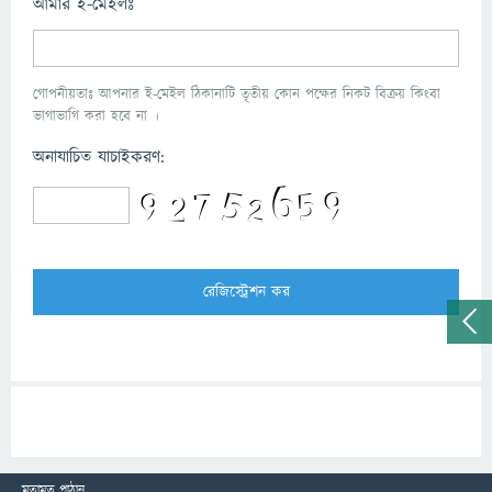
আমার ই-মেইলঃ
গোপনীয়তাঃ আপনার ই-মেইল ঠিকানাটি তৃতীয় কোন পক্ষের নিকট বিক্রয় কিংবা
ভাগাভাগি করা হবে না ।
অনাযাচিত যাচাইকরণ:
মতামত পাঠান