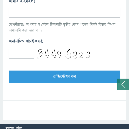
আমার ই-মেইলঃ
গোপনীয়তাঃ আপনার ই-মেইল ঠিকানাটি তৃতীয় কোন পক্ষের নিকট বিক্রয় কিংবা
ভাগাভাগি করা হবে না ।
অনাযাচিত যাচাইকরণ:
মতামত পাঠান