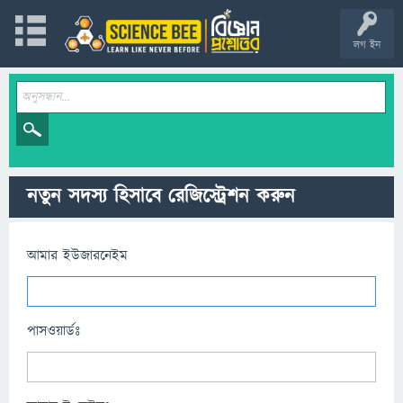
লগ ইন
নতুন সদস্য হিসাবে রেজিস্ট্রেশন করুন
আমার ইউজারনেইম
পাসওয়ার্ডঃ