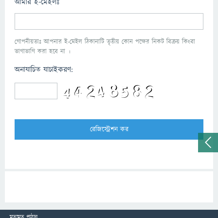
আমার ই-মেইলঃ
গোপনীয়তাঃ আপনার ই-মেইল ঠিকানাটি তৃতীয় কোন পক্ষের নিকট বিক্রয় কিংবা
ভাগাভাগি করা হবে না ।
অনাযাচিত যাচাইকরণ:
মতামত পাঠান