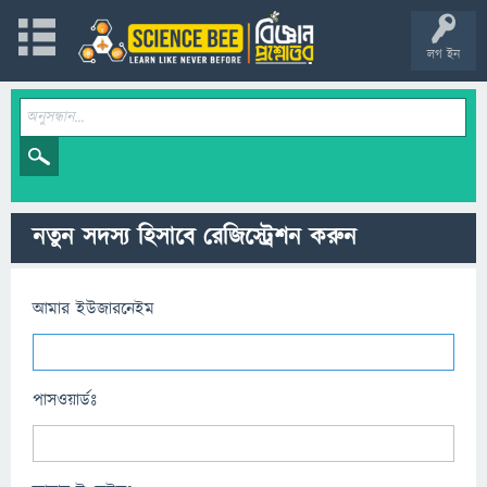
লগ ইন
নতুন সদস্য হিসাবে রেজিস্ট্রেশন করুন
আমার ইউজারনেইম
পাসওয়ার্ডঃ