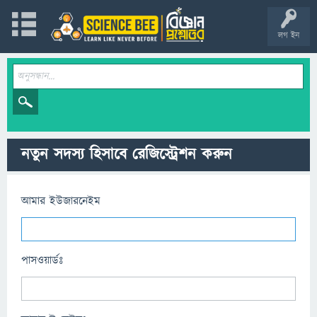
লগ ইন
নতুন সদস্য হিসাবে রেজিস্ট্রেশন করুন
আমার ইউজারনেইম
পাসওয়ার্ডঃ