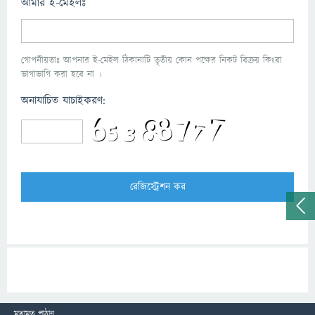
আমার ই-মেইলঃ
গোপনীয়তাঃ আপনার ই-মেইল ঠিকানাটি তৃতীয় কোন পক্ষের নিকট বিক্রয় কিংবা
ভাগাভাগি করা হবে না ।
অনাযাচিত যাচাইকরণ:
মতামত পাঠান