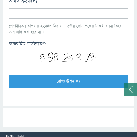
আমার ই-মেইলঃ
গোপনীয়তাঃ আপনার ই-মেইল ঠিকানাটি তৃতীয় কোন পক্ষের নিকট বিক্রয় কিংবা
ভাগাভাগি করা হবে না ।
অনাযাচিত যাচাইকরণ:
মতামত পাঠান