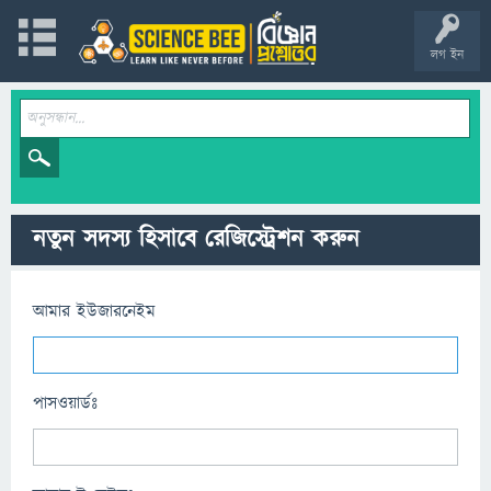
লগ ইন
নতুন সদস্য হিসাবে রেজিস্ট্রেশন করুন
আমার ইউজারনেইম
পাসওয়ার্ডঃ